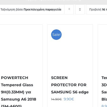
Ταξινόμηση βάσει
Προεπιλεγμένη παραγγελία
Προβολή
16 
Sale!
POWERTECH
SCREEN
Te
Tempered Glass
PROTECTOR FOR
3D
9H(0.33MM) για
SAMSUNG S6 edge
Sa
Original
Η
9.90
€
Samsung A6 2018
Bl
14.90
€
price
τρέχουσα
8.
(SM-A600)