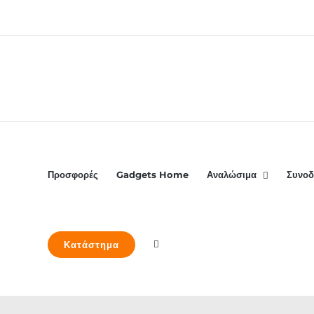
Μετάβαση
στο
περιεχόμενο
Προσφορές
Gadgets Home
Αναλώσιμα
Συνοδ
Κατάστημα