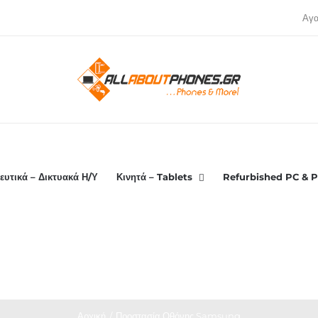
Αγ
ευτικά – Δικτυακά Η/Υ
Κινητά – Tablets
Refurbished PC & P
Αρχική
Προστασία Οθόνης Samsung