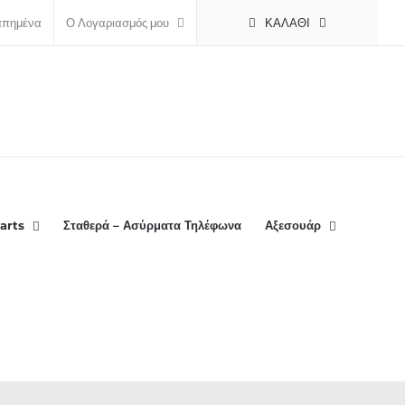
ΚΑΛΆΘΙ
απημένα
Ο Λογαριασμός μου
arts
Σταθερά – Ασύρματα Τηλέφωνα
Αξεσουάρ