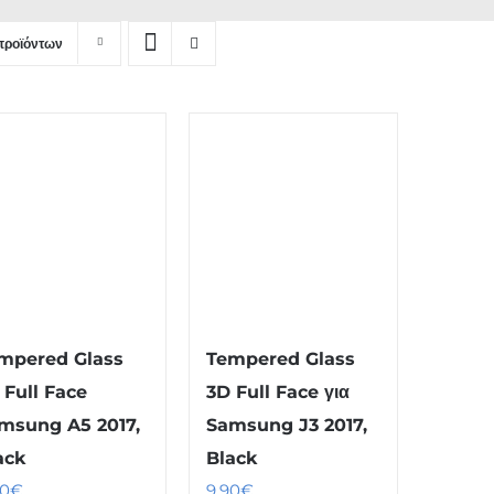
προϊόντων
mpered Glass
Tempered Glass
 Full Face
3D Full Face για
msung A5 2017,
Samsung J3 2017,
ack
Black
90
€
9.90
€