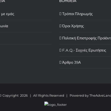
ΕΙΑ
ΒΟΗΘΕΙΑ
ά με εμάς
Τρόποι Πληρωμής
νωνία
Όροι Χρήσης
Πολιτική Επιστροφής Προϊόν
F.A.Q.- Συχνές Ερωτήσεις
Άρθρο 39Α
© Copyright
2026 | All Rights Reserved | Powered by
TheAdveLan