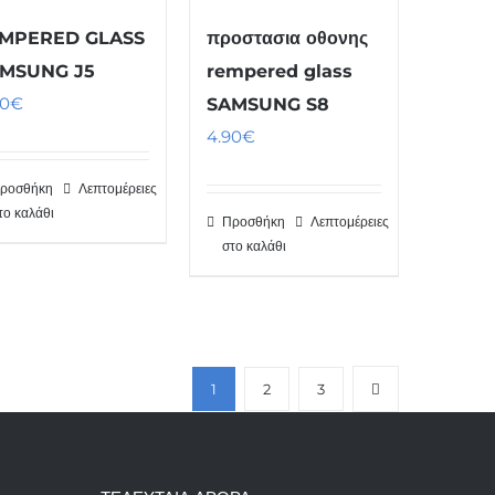
MPERED GLASS
προστασια οθονης
MSUNG J5
rempered glass
90
€
SAMSUNG S8
4.90
€
ροσθήκη
Λεπτομέρειες
το καλάθι
Προσθήκη
Λεπτομέρειες
στο καλάθι
1
2
3