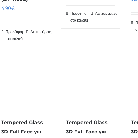
was:
τιμή
4.90
€
Προσθήκη
Λεπτομέρειες
14.90€.
είναι:
στο καλάθι
Π
9.90€.
σ
Προσθήκη
Λεπτομέρειες
στο καλάθι
Tempered Glass
Tempered Glass
Te
3D Full Face για
3D Full Face για
3D