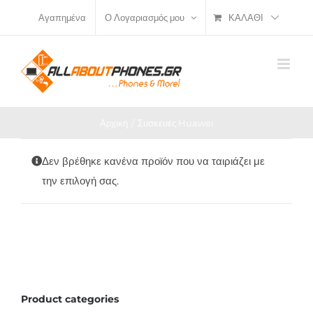
Μετάβαση
ΚΑΛΆΘΙ
Αγαπημένα
Ο Λογαριασμός μου
στο
περιεχόμενο
Αρχική
Συσκευές Huawei
Δεν βρέθηκε κανένα προϊόν που να ταιριάζει με
την επιλογή σας.
Product categories