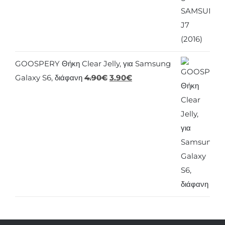
GOOSPERY Θήκη Clear Jelly, για Samsung
Original
Η
Galaxy S6, διάφανη
4.90
€
3.90
€
price
τρέχουσα
was:
τιμή
4.90€.
είναι:
3.90€.