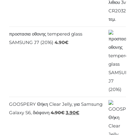
προστασια οθονης tempered glass
SAMSUNG J7 (2016)
4.90
€
GOOSPERY Θήκη Clear Jelly, για Samsung
Original
Η
Galaxy S6, διάφανη
4.90
€
3.90
€
price
τρέχουσα
was:
τιμή