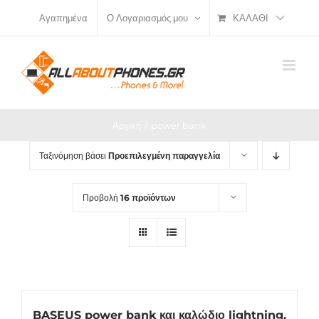
Μετάβαση
ΚΑΛΆΘΙ
Αγαπημένα
Ο Λογαριασμός μου
στο
περιεχόμενο
Αρχική
power bank
Ταξινόμηση βάσει
Προεπιλεγμένη παραγγελία
Προβολή
16 προϊόντων
BASEUS power bank και καλώδιο lightning,