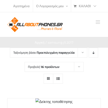
Μετάβαση
ΚΑΛΆΘΙ
Αγαπημένα
Ο Λογαριασμός μου
στο
περιεχόμενο
Αρχική
samsung j5 2017
Ταξινόμηση βάσει
Προεπιλεγμένη παραγγελία
Προβολή
16 προϊόντων