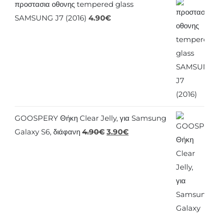
προστασια οθονης tempered glass
SAMSUNG J7 (2016)
4.90
€
GOOSPERY Θήκη Clear Jelly, για Samsung
Original
Η
Galaxy S6, διάφανη
4.90
€
3.90
€
price
τρέχουσα
was:
τιμή
4.90€.
είναι:
3.90€.