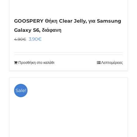
GOOSPERY Θήκη Clear Jelly, για Samsung
Galaxy S6, διάφανη
Original
Η
3.90
€
4.90
€
price
τρέχουσα
was:
τιμή
Προσθήκη στο καλάθι
Λεπτομέρειες
4.90€.
είναι:
3.90€.
Sale!