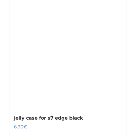
jelly case for s7 edge black
6.90
€