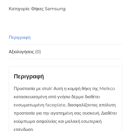
G925
Κατηγορία:
Θήκες Samsung
Galaxy
S6
Edge
Περιγραφή
Face
Cover
Αξιολογήσεις (0)
Book
Μαύρο
ποσότητα
Περιγραφή
Προστασία με στυλ! Αυτή η κομψή θήκη της Melkco
κατασκευασμένη από γνήσιο δέρμα διαθέτει
ενσωματωμένη faceplate, διασφαλίζοντας απόλυτη
προστασία για την αγαπημένη σας συσκευή. Διαθέτει
κούμπωμα ασφαλείας και μαλακή εσωτερική
επένδυση.