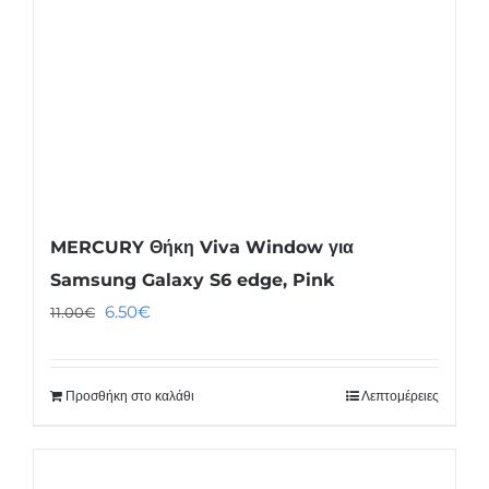
MERCURY Θήκη Viva Window για
Samsung Galaxy S6 edge, Pink
Original
Η
6.50
€
11.00
€
price
τρέχουσα
was:
τιμή
Προσθήκη στο καλάθι
Λεπτομέρειες
11.00€.
είναι:
6.50€.