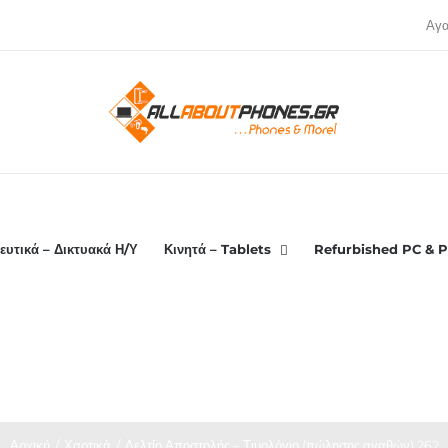
Αγ
ευτικά – Δικτυακά Η/Υ
Κινητά – Tablets
Refurbished PC & P
Αρχική
Χαρτικά
Δελτίο Αποστολής – Τιμολόγιο (πώλησης αγαθών) 262