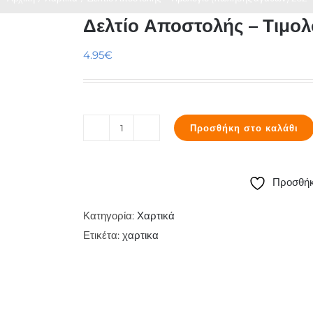
Δελτίο Αποστολής – Τιμο
4.95
€
Προσθήκη στο καλάθι
Δελτίο
Αποστολής
-
Προσθήκ
Τιμολόγιο
(πώλησης
Κατηγορία:
Χαρτικά
αγαθών)
Ετικέτα:
χαρτικα
262
ποσότητα