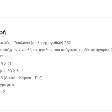
αφή
στολής – Τιμολόγιο (πώλησης αγαθών) 262
 ταυτόχρονες πωλήσεις αγαθών που υπάγονται σε δύο κατηγορίες
62
29 X 21
τα : 50 X 3
 3 (Λευκό – Κίτρινο – Ροζ)
ογραφικό
: 2