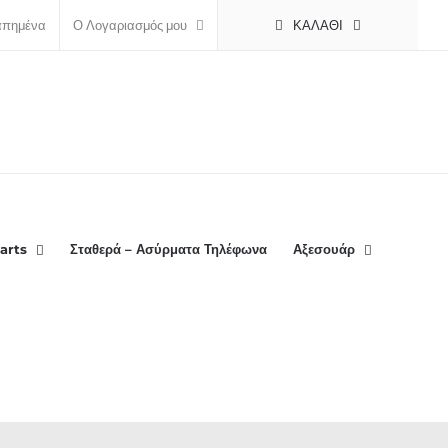
ΚΑΛΆΘΙ
απημένα
Ο Λογαριασμός μου
arts
Σταθερά – Ασύρματα Τηλέφωνα
Αξεσουάρ