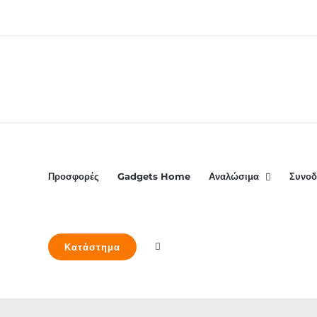
Μετάβαση
στο
περιεχόμενο
Προσφορές
Gadgets Home
Αναλώσιμα
Συνοδ
Κατάστημα