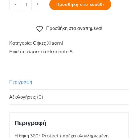
Προσθήκη στο καλάθι
Θήκη
360°
Protect
Προσθήκη στα αγαπημένα!
για
Xiaomi
Κατηγορία:
Θήκες Xiaomi
Redmi
Ετικέτα:
xiaomi redmi note 5
Note
5,
μαύρη
Περιγραφή
ποσότητα
Αξιολογήσεις (0)
Περιγραφή
Η θήκη 360° Protect παρέχει ολοκληρωμένη