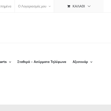
ΚΑΛΆΘΙ
απημένα
Ο Λογαριασμός μου
arts
Σταθερά – Ασύρματα Τηλέφωνα
Αξεσουάρ