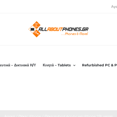
Αγ
ευτικά – Δικτυακά Η/Υ
Κινητά – Tablets
Refurbished PC & P
Αρχική
Θήκες iPhone
Θήκη Hybrid Acrylic για iPhone 7/8, μαύρη