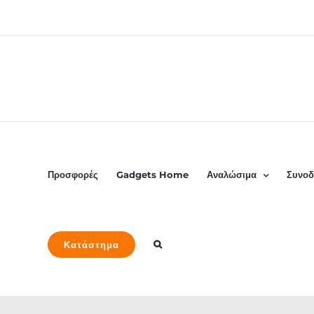
Μετάβαση
στο
περιεχόμενο
Προσφορές
Gadgets Home
Αναλώσιμα
Συνοδ
Κατάστημα