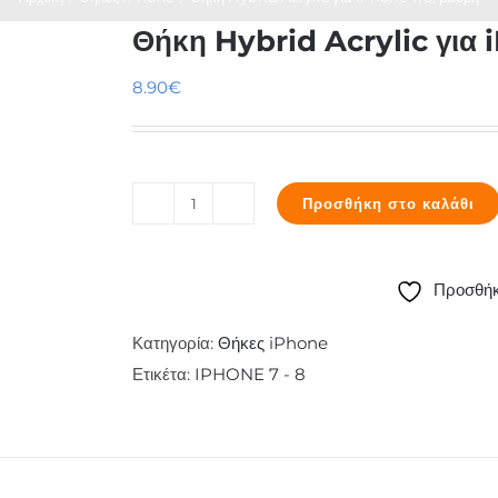
Θήκη Hybrid Acrylic για 
8.90
€
Προσθήκη στο καλάθι
Θήκη
Hybrid
Acrylic
Προσθήκ
για
iPhone
Κατηγορία:
Θήκες iPhone
7/8,
Ετικέτα:
IPHONE 7 - 8
μαύρη
ποσότητα