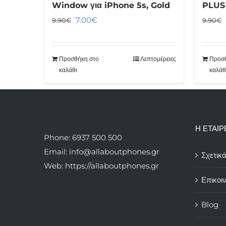
Window για iPhone 5s, Gold
PLUS
Original
Η
7.00
€
9.90
€
9.90
€
price
τρέχουσα
was:
τιμή
Προσθήκη στο
Λεπτομέρειες
Προσθ
9.90€.
είναι:
καλάθι
καλάθ
7.00€.
Η ΕΤΑΙΡ
Phone: 6937 500 500
Email: info@allaboutphones.gr
Σχετικ
Web: https://allaboutphones.gr
Επικοι
Blog