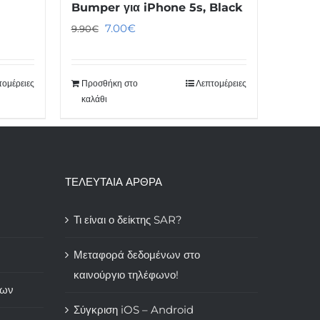
Bumper για iPhone 5s, Black
Original
Η
7.00
€
9.90
€
price
τρέχουσα
was:
τιμή
τομέρειες
Προσθήκη στο
Λεπτομέρειες
9.90€.
είναι:
καλάθι
7.00€.
ΤΕΛΕΥΤΑΙΑ ΑΡΘΡΑ
Τι είναι ο δείκτης SAR?
Μεταφορά δεδομένων στο
καινούργιο τηλέφωνο!
των
Σύγκριση iOS – Android