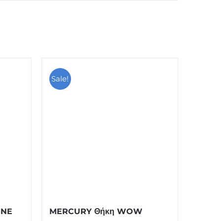
Sale!
ONE
MERCURY Θήκη WOW