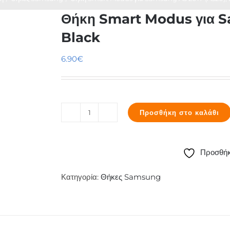
Θήκη Smart Modus για S
Black
6.90
€
Προσθήκη στο καλάθι
Θήκη
Smart
Modus
Προσθήκ
για
Samsung
Κατηγορία:
Θήκες Samsung
A5
2017
(A520),