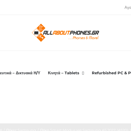
Αγ
ευτικά – Δικτυακά Η/Υ
Κινητά – Tablets
Refurbished PC & P
ή
Θήκες Samsung
Θήκη Smart Modus για Samsung A5 2017 (A520), 