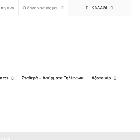
ΚΑΛΆΘΙ
απημένα
Ο Λογαριασμός μου
arts
Σταθερά – Ασύρματα Τηλέφωνα
Αξεσουάρ
Black