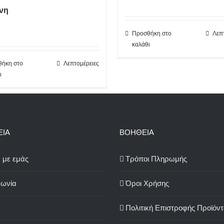
νη
Προσθήκη στο
Λεπ
καλάθι
ήκη στο
Λεπτομέρειες
ι
ΕΙΑ
ΒΟΗΘΕΙΑ
ά με εμάς
Τρόποι Πληρωμής
νωνία
Όροι Χρήσης
Πολιτική Επιστροφής Προϊόν