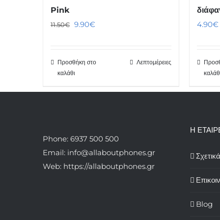
Pink
διάφα
Original
Η
9.90
€
4.90
€
11.50
€
price
τρέχουσα
was:
τιμή
Προσθήκη στο
Λεπτομέρειες
Προσθ
11.50€.
είναι:
καλάθι
καλάθ
9.90€.
Η ΕΤΑΙΡ
Phone: 6937 500 500
Email: info@allaboutphones.gr
Σχετικ
Web: https://allaboutphones.gr
Επικοι
Blog