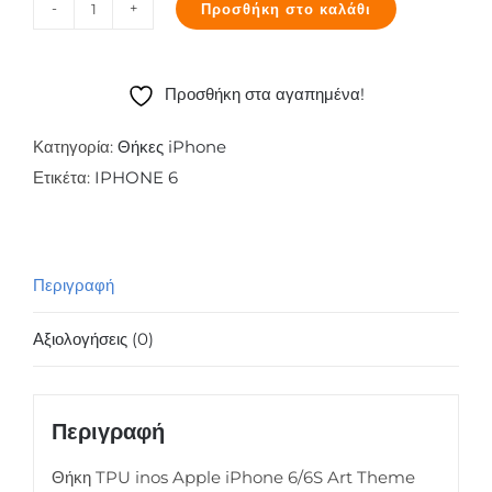
Προσθήκη στο καλάθι
Θήκη
TPU
inos
Προσθήκη στα αγαπημένα!
Apple
iPhone
Κατηγορία:
Θήκες iPhone
6/6S
Ετικέτα:
IPHONE 6
Art
Theme
Watercolor
Περιγραφή
ποσότητα
Αξιολογήσεις (0)
Περιγραφή
Θήκη TPU inos Apple iPhone 6/6S Art Theme