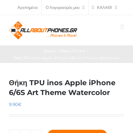
Μετάβαση
ΚΑΛΆΘΙ
Αγαπημένα
Ο Λογαριασμός μου
στο
περιεχόμενο
Αρχική
Θήκες iPhone
Θήκη TPU inos Apple iPhone 6/6S Art Theme Watercolor
Θήκη TPU inos Apple iPhone
6/6S Art Theme Watercolor
9.90
€