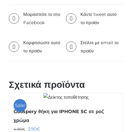
Μοιραστείτε το στο
Κάντε tweet αυτό
Facebook
το προϊόν
Καρφιτσώστε αυτό
Στείλτε με email το
το προϊόν
προϊόν
Σχετικά προϊόντα
Sale!
Goospery θήκη για IPHONE 5C σε ροζ
χρώμα
Original
Η
3.90
€
4.90
€