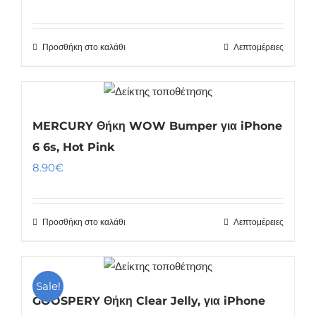
price
τρέχουσα
was:
τιμή
Προσθήκη στο καλάθι
Λεπτομέρειες
4.90€.
είναι:
3.90€.
MERCURY Θήκη WOW Bumper για iPhone
6 6s, Hot Pink
8.90
€
Προσθήκη στο καλάθι
Λεπτομέρειες
Sale!
GOOSPERY Θήκη Clear Jelly, για iPhone