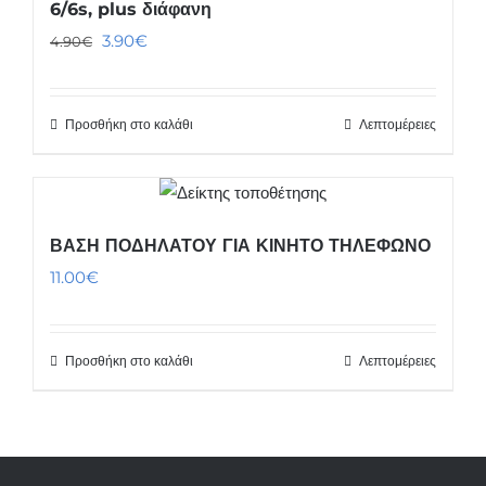
6/6s, plus διάφανη
Original
Η
3.90
€
4.90
€
price
τρέχουσα
was:
τιμή
Προσθήκη στο καλάθι
Λεπτομέρειες
4.90€.
είναι:
3.90€.
ΒΑΣΗ ΠΟΔΗΛΑΤΟΥ ΓΙΑ ΚΙΝΗΤΟ ΤΗΛΕΦΩΝΟ
11.00
€
Προσθήκη στο καλάθι
Λεπτομέρειες