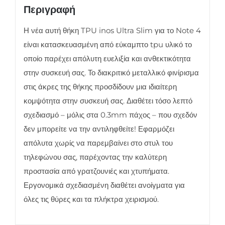
Slim
Περιγραφή
0.3mm
Η νέα αυτή θήκη TPU inos Ultra Slim για το Note 4
Σκούρο
είναι κατασκευασμένη από εύκαμπτο tpu υλικό το
Γκρι
οποίο παρέχει απόλυτη ευελιξία και ανθεκτικότητα
ποσότητα
στην συσκευή σας. Το διακριτικό μεταλλικό φινίρισμα
στις άκρες της θήκης προσδίδουν μια ιδιαίτερη
κομψότητα στην συσκευή σας. Διαθέτει τόσο λεπτό
σχεδιασμό – μόλις στα 0.3mm πάχος – που σχεδόν
δεν μπορείτε να την αντιληφθείτε! Εφαρμόζει
απόλυτα χωρίς να παρεμβαίνει στο στυλ του
τηλεφώνου σας, παρέχοντας την καλύτερη
προστασία από γρατζουνιές και χτυπήματα.
Εργονομικά σχεδιασμένη διαθέτει ανοίγματα για
όλες τις θύρες και τα πλήκτρα χειρισμού.