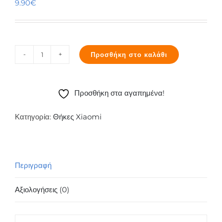
9.90
€
Προσθήκη στο καλάθι
Θήκη
TPU
inos
Προσθήκη στα αγαπημένα!
Xiaomi
Redmi
Κατηγορία:
Θήκες Xiaomi
Note
4/
4X
Περιγραφή
(Dual
SIM)
Αξιολογήσεις (0)
Electroplate
Ultra