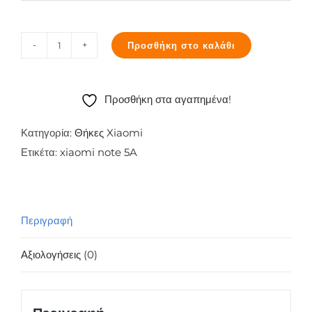
Προσθήκη στο καλάθι
Θήκη
TPU
inos
Προσθήκη στα αγαπημένα!
Xiaomi
Redmi
Κατηγορία:
Θήκες Xiaomi
Note
Ετικέτα:
xiaomi note 5A
5A
Art
Theme
Περιγραφή
Vertical
Watercolor
Αξιολογήσεις (0)
ποσότητα