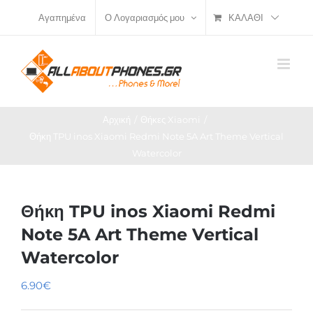
Μετάβαση
ΚΑΛΆΘΙ
Αγαπημένα
Ο Λογαριασμός μου
στο
περιεχόμενο
Αρχική
Θήκες Xiaomi
Θήκη TPU inos Xiaomi Redmi Note 5A Art Theme Vertical
Watercolor
Θήκη TPU inos Xiaomi Redmi
Note 5A Art Theme Vertical
Watercolor
6.90
€