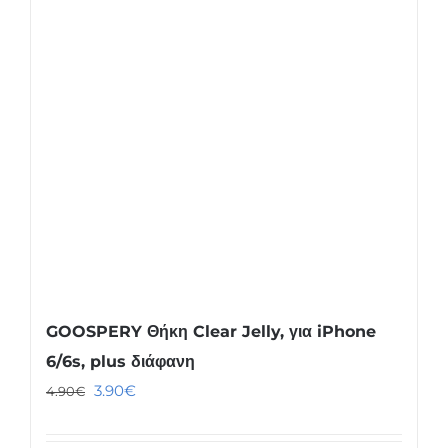
GOOSPERY Θήκη Clear Jelly, για iPhone
6/6s, plus διάφανη
Original
Η
3.90
€
4.90
€
price
τρέχουσα
was:
τιμή