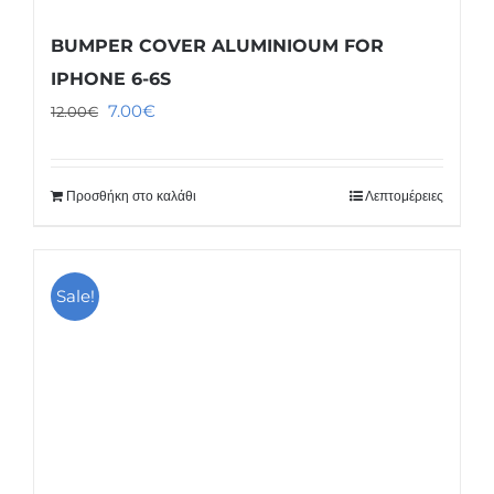
BUMPER COVER ALUMINIOUM FOR
IPHONE 6-6S
Original
Η
7.00
€
12.00
€
price
τρέχουσα
was:
τιμή
Προσθήκη στο καλάθι
Λεπτομέρειες
12.00€.
είναι:
7.00€.
Sale!