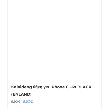
Kalaideng θήκη για IPhone 6 –6s BLACK
(ENLAND)
Original
Η
8.50
€
9.90
€
price
τρέχουσα