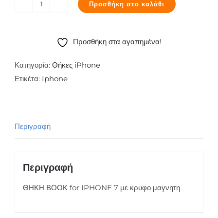
Προσθήκη στο καλάθι
Θήκη
Smart
Modus
Προσθήκη στα αγαπημένα!
για
iPhone
Κατηγορία:
Θήκες iPhone
7,
Ετικέτα:
Iphone
Black
ποσότητα
Περιγραφή
Περιγραφή
ΘΗΚΗ ΒΟΟΚ for IPHONE 7 με κρυφο μαγνητη