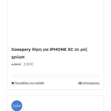
Goospery θήκη για IPHONE 5C σε ροζ
χρώμα
Original
Η
3.90
€
4.90
€
price
τρέχουσα
was:
τιμή
Προσθήκη στο καλάθι
Λεπτομέρειες
4.90€.
είναι:
3.90€.
Sale!