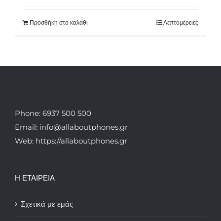
was:
τιμή
Προσθήκη στο καλάθι
Λεπτομέρειες
9.90€.
είναι:
8.50€.
Phone: 6937 500 500
Email: info@allaboutphones.gr
Web: https://allaboutphones.gr
Η ΕΤΑΙΡΕΙΑ
Σχετικά με εμάς