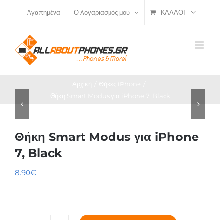
Μετάβαση
ΚΑΛΆΘΙ
Αγαπημένα
Ο Λογαριασμός μου
στο
περιεχόμενο
Αρχική
Θήκες iPhone
Θήκη Smart Modus για iPhone 7, Black
Θήκη Smart Modus για iPhone
7, Black
8.90
€