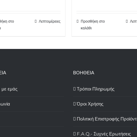
ήκη στο
Λεπτομέρειες
Προσθήκη στο
Λεπ
ι
καλάθι
ΕΙΑ
ΒΟΗΘΕΙΑ
ά με εμάς
Τρόποι Πληρωμής
νωνία
Όροι Χρήσης
Πολιτική Επιστροφής Προϊόν
F.A.Q.- Συχνές Ερωτήσεις