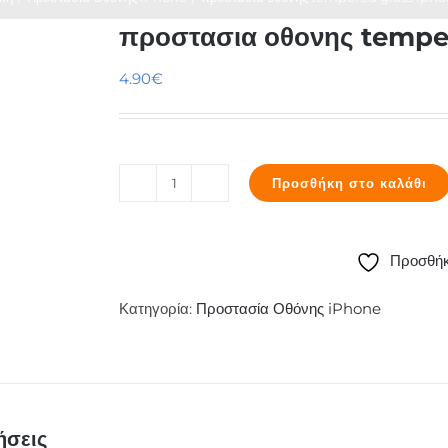
προστασια οθονης tempe
4.90
€
Προσθήκη στο καλάθι
προστασια
οθονης
tempered
Προσθήκ
glass
iphone
Κατηγορία:
Προστασία Οθόνης iPhone
X
ποσότητα
ήσεις