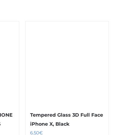
PHONE
Tempered Glass 3D Full Face
S
iPhone X, Black
6.50
€