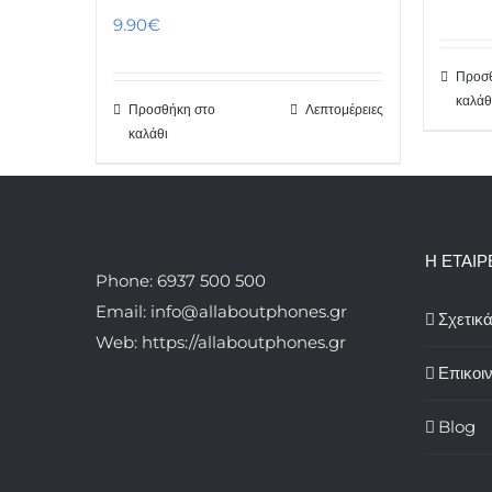
9.90
€
Προσθ
καλάθ
Προσθήκη στο
Λεπτομέρειες
καλάθι
Η ΕΤΑΙΡ
Phone: 6937 500 500
Email: info@allaboutphones.gr
Σχετικ
Web: https://allaboutphones.gr
Επικοι
Blog