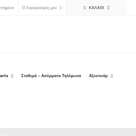
ΚΑΛΆΘΙ
απημένα
Ο Λογαριασμός μου
arts
Σταθερά – Ασύρματα Τηλέφωνα
Αξεσουάρ
ne X