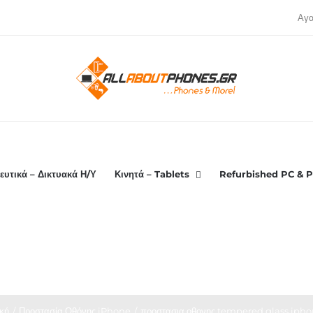
Αγ
ευτικά – Δικτυακά Η/Υ
Κινητά – Tablets
Refurbished PC & P
κή
Προστασία Οθόνης iPhone
προστασια οθονης tempered glass ipho