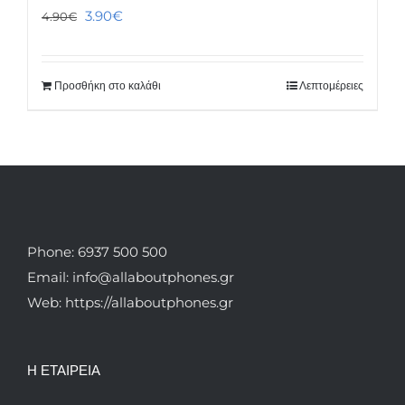
Original
Η
3.90
€
4.90
€
price
τρέχουσα
was:
τιμή
Προσθήκη στο καλάθι
Λεπτομέρειες
4.90€.
είναι:
3.90€.
Phone: 6937 500 500
Email: info@allaboutphones.gr
Web: https://allaboutphones.gr
Η ΕΤΑΙΡΕΙΑ