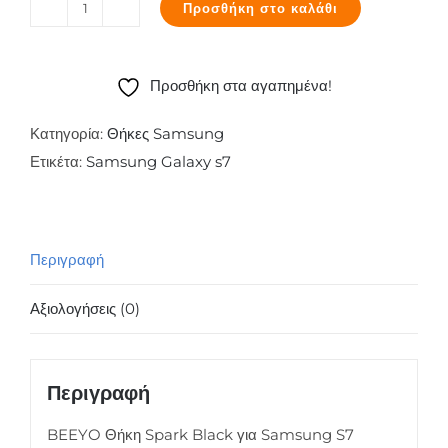
Προσθήκη στο καλάθι
BEEYO
Θήκη
Spark
Προσθήκη στα αγαπημένα!
Black
για
Κατηγορία:
Θήκες Samsung
Samsung
Ετικέτα:
Samsung Galaxy s7
S7
ποσότητα
Περιγραφή
Αξιολογήσεις (0)
Περιγραφή
BEEYO Θήκη Spark Black για Samsung S7