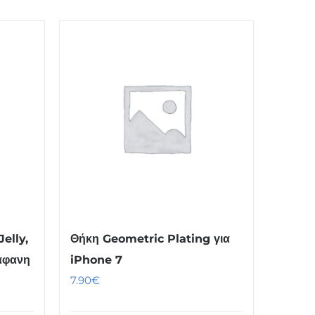
elly,
Θήκη Geometric Plating για
ιάφανη
iPhone 7
7.90
€