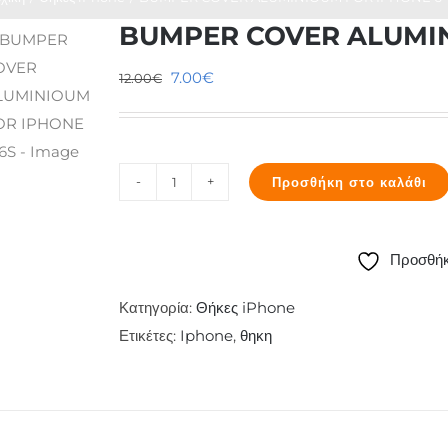
BUMPER COVER ALUMIN
Original
Η
7.00
€
12.00
€
price
τρέχουσα
was:
τιμή
12.00€.
είναι:
Προσθήκη στο καλάθι
7.00€.
BUMPER
COVER
ALUMINIOUM
Προσθήκ
FOR
IPHONE
Κατηγορία:
Θήκες iPhone
6-
Ετικέτες:
Iphone
,
θηκη
6S
ποσότητα