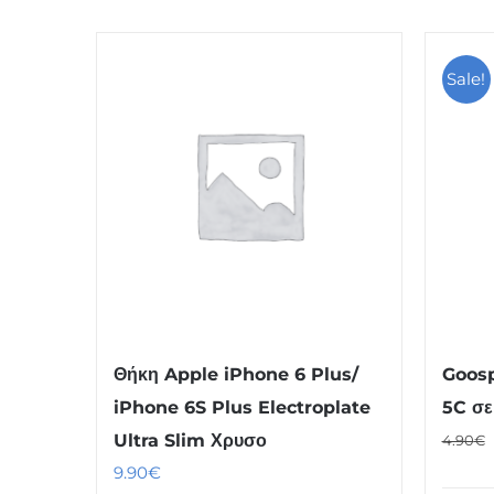
Sale!
Θήκη Apple iPhone 6 Plus/
Goosp
iPhone 6S Plus Electroplate
5C σε
Ultra Slim Χρυσο
4.90
€
9.90
€