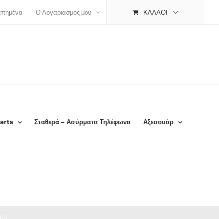
ΚΑΛΆΘΙ
απημένα
Ο Λογαριασμός μου
arts
Σταθερά – Ασύρματα Τηλέφωνα
Αξεσουάρ
6S