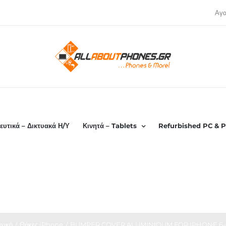
Αγ
ευτικά – Δικτυακά Η/Υ
Κινητά – Tablets
Refurbished PC & P
χική
Θήκες iPhone
BUMPER COVER ALUMINIOUM FOR IPHONE 6-