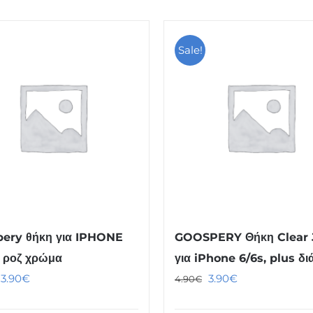
Sale!
ery θήκη για IPHONE
GOOSPERY Θήκη Clear J
 ροζ χρώμα
για iPhone 6/6s, plus δ
Original
Η
Original
Η
3.90
€
3.90
€
4.90
€
price
τρέχουσα
price
τρέχουσα