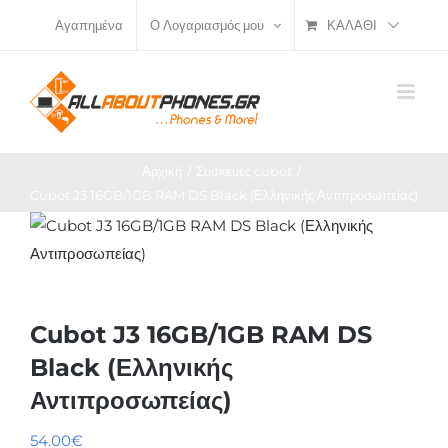
Μετάβαση
ΚΑΛΆΘΙ
Αγαπημένα
Ο Λογαριασμός μου
στο
περιεχόμενο
Αρχική
Συσκευες cubot
Cubot J3 16GB/1GB RAM DS Black (Ελληνικής Αντιπροσωπείας)
Cubot J3 16GB/1GB RAM DS
Black (Ελληνικής
Αντιπροσωπείας)
54.00
€