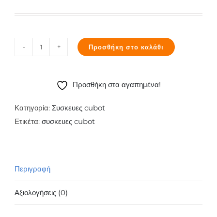
Προσθήκη στο καλάθι
Cubot
J3
16GB/1GB
Προσθήκη στα αγαπημένα!
RAM
DS
Κατηγορία:
Συσκευες cubot
Black
Ετικέτα:
συσκευες cubot
(Ελληνικής
Αντιπροσωπείας)
ποσότητα
Περιγραφή
Αξιολογήσεις (0)