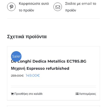
Καρφιτσώστε αυτό
Στείλτε με email το
το προϊόν
προϊόν
Σχετικά προϊόντα
Sale!
De’Longhi Dedica Metallics EC785.BG
Μηχανή Espresso refurbished
Original
Η
149.00
€
259.00
€
price
τρέχουσα
was:
τιμή
Προσθήκη στο καλάθι
Λεπτομέρειες
259.00€.
είναι:
149.00€.