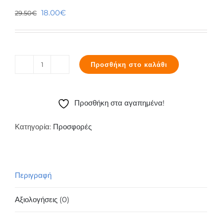
Original
Η
18.00
€
29.50
€
price
τρέχουσα
was:
τιμή
29.50€.
είναι:
Προσθήκη στο καλάθι
18.00€.
DEEPCOOL
MULTICORE
X6
Προσθήκη στα αγαπημένα!
COOLING
PAD
Κατηγορία:
Προσφορές
DP-
N422-
MCX6
Περιγραφή
refurbished
ποσότητα
Αξιολογήσεις (0)