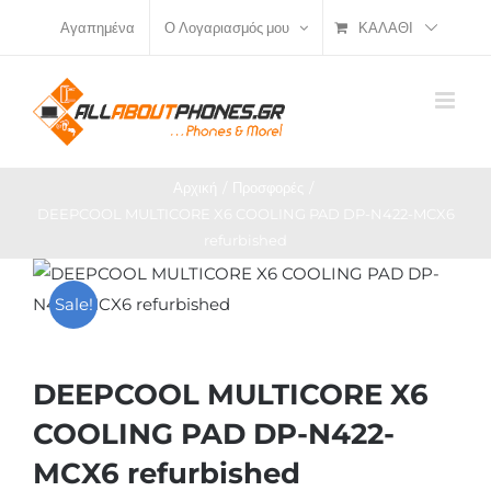
Μετάβαση
ΚΑΛΆΘΙ
Αγαπημένα
Ο Λογαριασμός μου
στο
περιεχόμενο
Αρχική
Προσφορές
DEEPCOOL MULTICORE X6 COOLING PAD DP-N422-MCX6
refurbished
Sale!
DEEPCOOL MULTICORE X6
COOLING PAD DP-N422-
MCX6 refurbished