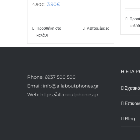
Original
Η
3.90
€
4.90
€
price
τρέχουσα
Προσθ
was:
τιμή
καλάθ
Προσθήκη στο
Λεπτομέρειες
4.90€.
είναι:
καλάθι
3.90€.
Η ΕΤΑΙΡ
Phone: 6937 500 500
Email: info@allaboutphones.gr
Σχετικ
Web: https://allaboutphones.gr
Επικοι
Blog