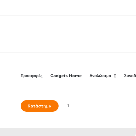
Μετάβαση
στο
περιεχόμενο
Προσφορές
Gadgets Home
Αναλώσιμα
Συνοδ
Κατάστημα