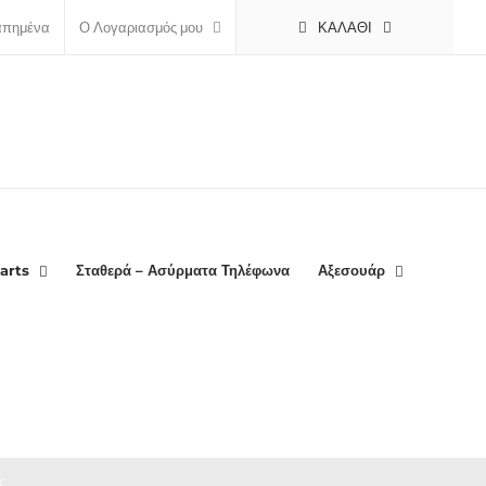
ΚΑΛΆΘΙ
απημένα
Ο Λογαριασμός μου
arts
Σταθερά – Ασύρματα Τηλέφωνα
Αξεσουάρ
K