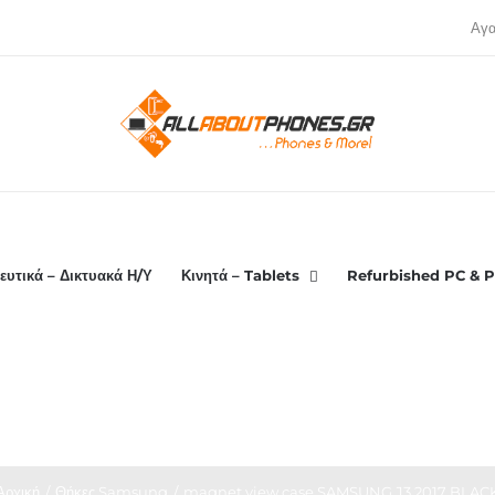
Αγ
ευτικά – Δικτυακά Η/Υ
Κινητά – Tablets
Refurbished PC & P
Αρχική
Θήκες Samsung
magnet view case SAMSUNG J3 2017 BLAC