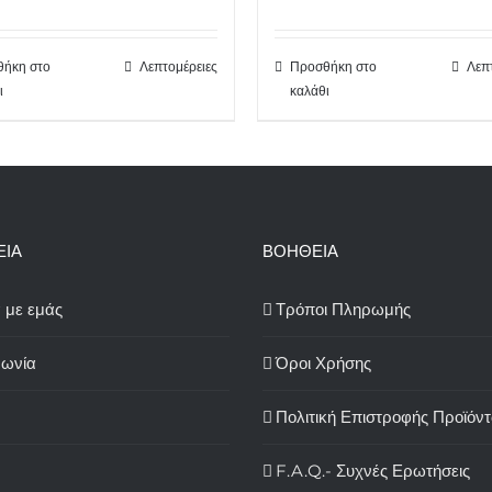
ήκη στο
Λεπτομέρειες
Προσθήκη στο
Λεπ
ι
καλάθι
ΕΙΑ
ΒΟΗΘΕΙΑ
ά με εμάς
Τρόποι Πληρωμής
νωνία
Όροι Χρήσης
Πολιτική Επιστροφής Προϊόν
F.A.Q.- Συχνές Ερωτήσεις