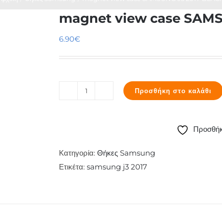
magnet view case SAMS
6.90
€
Προσθήκη στο καλάθι
magnet
view
case
Προσθήκ
SAMSUNG
J3
Κατηγορία:
Θήκες Samsung
2017
Ετικέτα:
samsung j3 2017
BLACK
ποσότητα