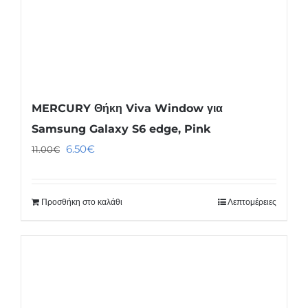
MERCURY Θήκη Viva Window για
Samsung Galaxy S6 edge, Pink
Original
Η
6.50
€
11.00
€
price
τρέχουσα
was:
τιμή
Προσθήκη στο καλάθι
Λεπτομέρειες
11.00€.
είναι:
6.50€.