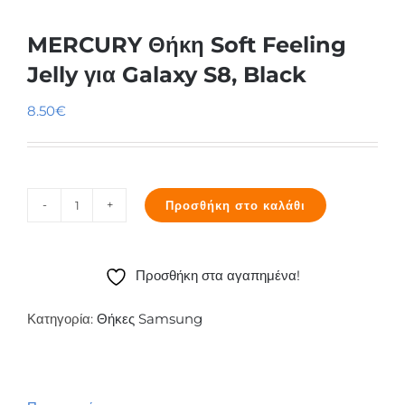
MERCURY Θήκη Soft Feeling
Jelly για Galaxy S8, Black
8.50
€
Προσθήκη στο καλάθι
MERCURY
Θήκη
Soft
Προσθήκη στα αγαπημένα!
Feeling
Jelly
Κατηγορία:
Θήκες Samsung
για
Galaxy
S8,