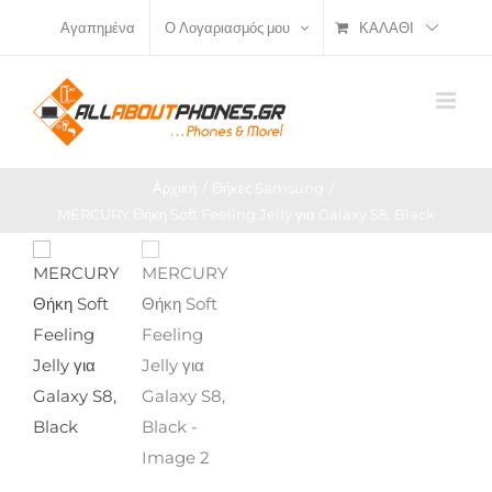
Μετάβαση
ΚΑΛΆΘΙ
Αγαπημένα
Ο Λογαριασμός μου
στο
περιεχόμενο
Αρχική
Θήκες Samsung
MERCURY Θήκη Soft Feeling Jelly για Galaxy S8, Black