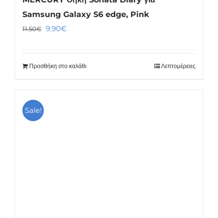
Samsung Galaxy S6 edge, Pink
Original
Η
9.90
€
11.50
€
price
τρέχουσα
was:
τιμή
Προσθήκη στο καλάθι
Λεπτομέρειες
11.50€.
είναι:
9.90€.
Sale!