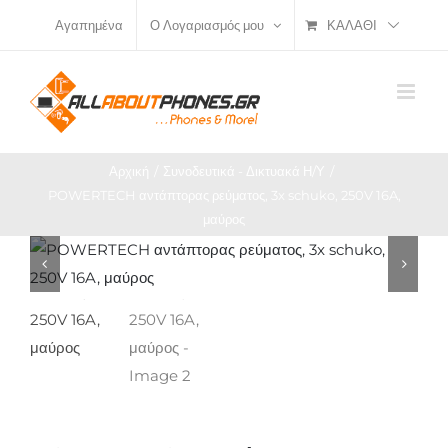
Μετάβαση
ΚΑΛΆΘΙ
Αγαπημένα
Ο Λογαριασμός μου
στο
περιεχόμενο
Αρχική
Συνοδευτικά - Δικτυακά Η/Υ
POWERTECH αντάπτορας ρεύματος, 3x schuko, 250V 16A,
μαύρος