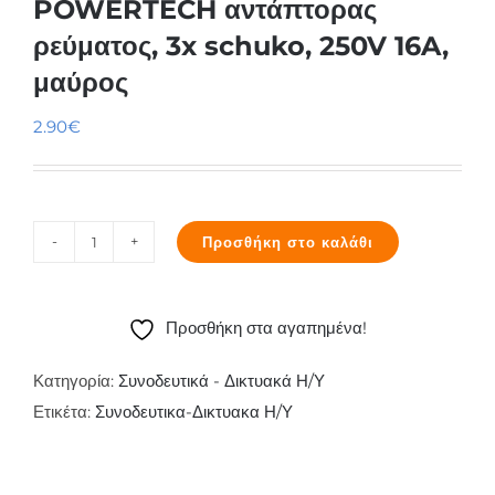
POWERTECH αντάπτορας
ρεύματος, 3x schuko, 250V 16A,
μαύρος
2.90
€
Προσθήκη στο καλάθι
POWERTECH
αντάπτορας
ρεύματος,
Προσθήκη στα αγαπημένα!
3x
schuko,
Κατηγορία:
Συνοδευτικά - Δικτυακά Η/Υ
250V
Ετικέτα:
Συνοδευτικα-Δικτυακα Η/Υ
16A,
μαύρος