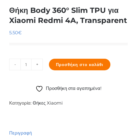
Θήκη Body 360° Slim TPU για
Xiaomi Redmi 4A, Transparent
5.50
€
Προσθήκη στο καλάθι
Θήκη
Body
360°
Προσθήκη στα αγαπημένα!
Slim
TPU
Κατηγορία:
Θήκες Xiaomi
για
Xiaomi
Redmi
Περιγραφή
4A,