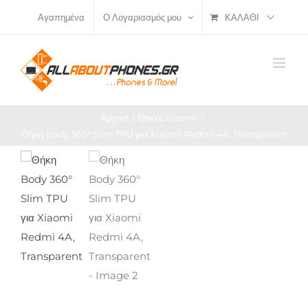
Μετάβαση
ΚΑΛΆΘΙ
Αγαπημένα
Ο Λογαριασμός μου
στο
περιεχόμενο
Αρχική
Θήκες Xiaomi
Θήκη Body 360° Slim TPU για Xiaomi Redmi 4A, Transparent