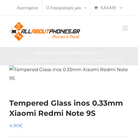
Μετάβαση
ΚΑΛΆΘΙ
Αγαπημένα
Ο Λογαριασμός μου
στο
περιεχόμενο
Αρχική
Προστασία Οθόνης Xiaomi
Tempered Glass inos 0.33mm Xiaomi Redmi Note 9S
Tempered Glass inos 0.33mm
Xiaomi Redmi Note 9S
4.90
€