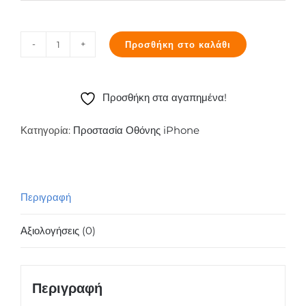
Προσθήκη στο καλάθι
Tempered
Glass
Nano
Προσθήκη στα αγαπημένα!
Apple
iPhone
Κατηγορία:
Προστασία Οθόνης iPhone
6-
7-
8
Περιγραφή
Plus,
3D
Αξιολογήσεις (0)
Fiber,
Rose
Gold
Περιγραφή
ποσότητα