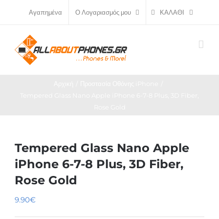
Μετάβαση
ΚΑΛΆΘΙ
Αγαπημένα
Ο Λογαριασμός μου
στο
περιεχόμενο
Αρχική
Προστασία Οθόνης iPhone
Tempered Glass Nano Apple iPhone 6-7-8 Plus, 3D Fiber,
Rose Gold
Tempered Glass Nano Apple
iPhone 6-7-8 Plus, 3D Fiber,
Rose Gold
9.90
€