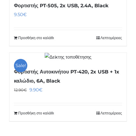
Φορτιστής PT-505, 2x USB, 2.4A, Black
9.50
€
Προσθήκη στο καλάθι
Λεπτομέρειες
Sale!
Φορτιστής Αυτοκινήτου PT-420, 2x USB + 1x
καλώδιο, 6A, Black
Original
Η
9.90
€
12.90
€
price
τρέχουσα
was:
τιμή
Προσθήκη στο καλάθι
Λεπτομέρειες
12.90€.
είναι:
9.90€.