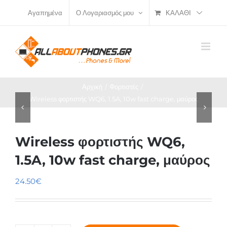
Μετάβαση
ΚΑΛΆΘΙ
Αγαπημένα
Ο Λογαριασμός μου
στο
περιεχόμενο
Αρχική
Φορτιστές
Wireless φορτιστής WQ6, 1.5A, 10w fast charge, μαύρος
Wireless φορτιστής WQ6,
1.5A, 10w fast charge, μαύρος
24.50
€