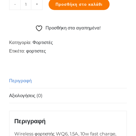
Προσθήκη στο καλάθι
Wireless
φορτιστής
WQ6,
Προσθήκη στα αγαπημένα!
1.5A,
10w
Κατηγορία:
Φορτιστές
fast
Ετικέτα:
φορτιστες
charge,
μαύρος
ποσότητα
Περιγραφή
Αξιολογήσεις (0)
Περιγραφή
Wireless φορτιστής WQ6, 1.5A, 10w fast charge,