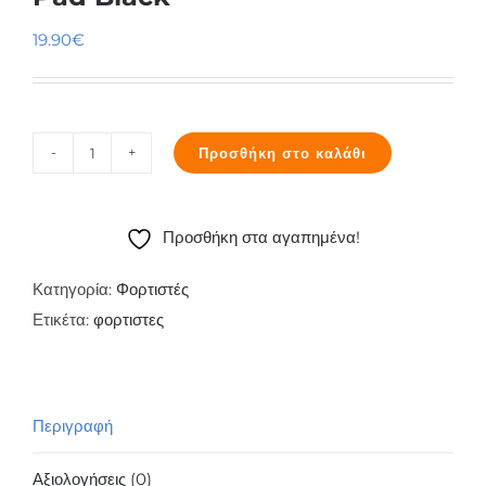
19.90
€
Προσθήκη στο καλάθι
Xiaomi
Mi
Wireless
Προσθήκη στα αγαπημένα!
Charging
Pad
Κατηγορία:
Φορτιστές
Black
Ετικέτα:
φορτιστες
ποσότητα
Περιγραφή
Αξιολογήσεις (0)