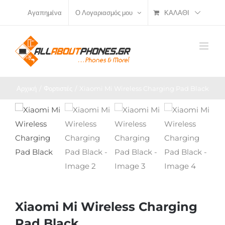
Μετάβαση
ΚΑΛΆΘΙ
Αγαπημένα
Ο Λογαριασμός μου
στο
περιεχόμενο
Αρχική
Φορτιστές
Xiaomi Mi Wireless Charging Pad Black
Xiaomi Mi Wireless Charging
Pad Black