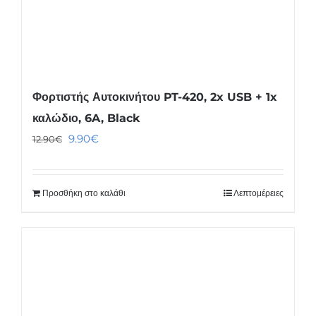
Φορτιστής Αυτοκινήτου PT-420, 2x USB + 1x
καλώδιο, 6A, Black
Original
Η
9.90
€
12.90
€
price
τρέχουσα
was:
τιμή
Προσθήκη στο καλάθι
Λεπτομέρειες
12.90€.
είναι:
9.90€.