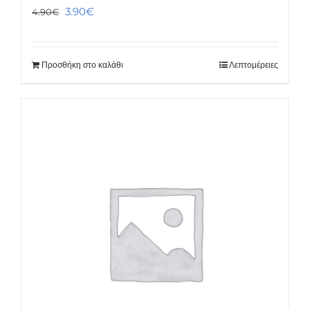
Original
Η
3.90
€
4.90
€
price
τρέχουσα
was:
τιμή
Προσθήκη στο καλάθι
Λεπτομέρειες
4.90€.
είναι:
3.90€.