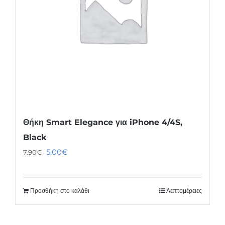
Θήκη Smart Elegance για iPhone 4/4S,
Black
Original
Η
5.00
€
7.90
€
price
τρέχουσα
was:
τιμή
Προσθήκη στο καλάθι
Λεπτομέρειες
7.90€.
είναι:
5.00€.