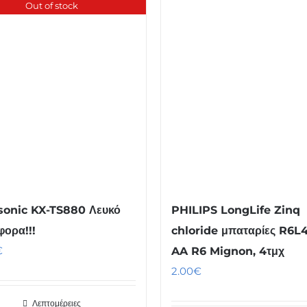
Out of stock
onic KX-TS880 Λευκό
PHILIPS LongLife Zinq
ορα!!!
chloride μπαταρίες R6L
€
AA R6 Mignon, 4τμχ
2.00
€
Λεπτομέρειες