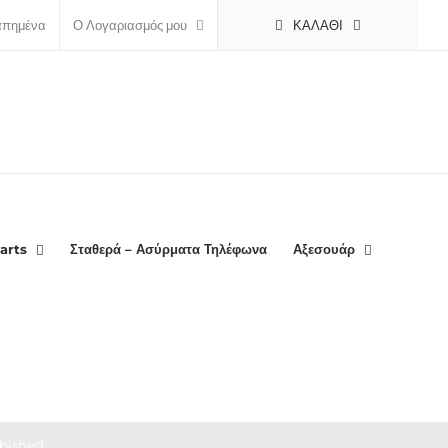
ΚΑΛΆΘΙ
απημένα
Ο Λογαριασμός μου
arts
Σταθερά – Ασύρματα Τηλέφωνα
Αξεσουάρ
bished