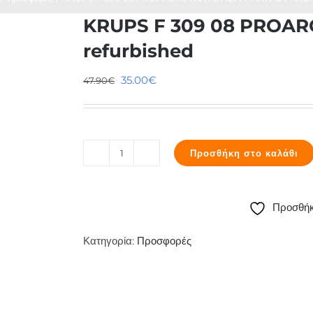
KRUPS F 309 08 PROAR
refurbished
Original
Η
35.00
€
47.90
€
price
τρέχουσα
was:
τιμή
47.90€.
είναι:
Προσθήκη στο καλάθι
35.00€.
KRUPS
F
309
Προσθήκ
08
PROAROMA
Κατηγορία:
Προσφορές
ΚΑΦΕΤΙΕΡΑ
ΦΙΛΤΡΟΥ
refurbished