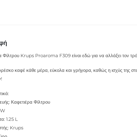
ποσότητα
αφή
 Φίλτρου Krups Proaroma F309 είναι εδώ για να αλλάξει τον τρόπ
έσκο καφέ κάθε μέρα, εύκολα και γρήγορα, καθώς η ισχύς της στα
!
ικά:
ευής: Καφετιέρα Φίλτρου
0 W
α: 1.25 L
τής: Krups
ύρο