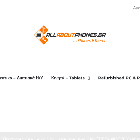
Αγ
ευτικά – Δικτυακά Η/Υ
Κινητά – Tablets
Refurbished PC & P
Προσφορές
KRUPS F 309 08 PROAROMA ΚΑΦΕΤΙΕΡΑ ΦΙΛΤΡΟΥ refur