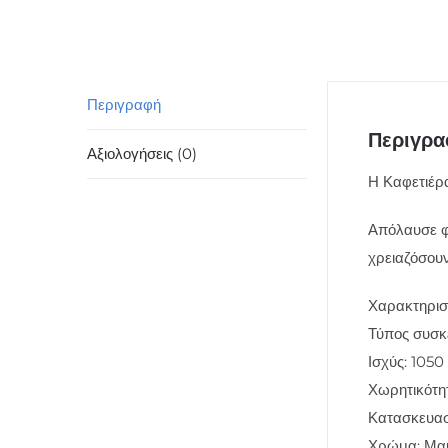
Περιγραφή
Περιγρ
Αξιολογήσεις (0)
Η Καφετιέρα
Απόλαυσε φρ
χρειαζόσουν
Χαρακτηριστ
Τύπος συσκ
Ισχύς: 105
Χωρητικότητ
Κατασκευασ
Χρώμα: Μα