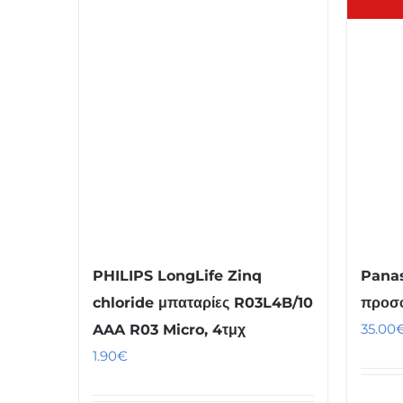
PHILIPS LongLife Zinq
Panas
chloride μπαταρίες R03L4B/10
προσφ
35.00
AAA R03 Micro, 4τμχ
1.90
€