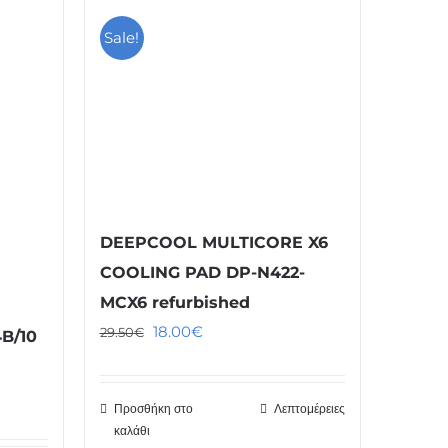
Sale!
DEEPCOOL MULTICORE X6
COOLING PAD DP-N422-
MCX6 refurbished
Original
Η
18.00
€
29.50
€
4B/10
price
τρέχουσα
was:
τιμή
Προσθήκη στο
Λεπτομέρειες
29.50€.
είναι:
καλάθι
18.00€.