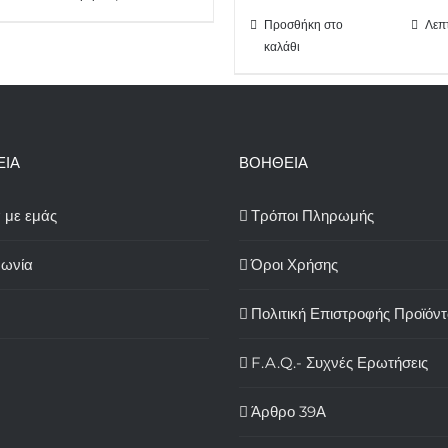
Προσθήκη στο
Λεπ
καλάθι
ΕΙΑ
ΒΟΗΘΕΙΑ
ά με εμάς
Τρόποι Πληρωμής
νωνία
Όροι Χρήσης
Πολιτική Επιστροφής Προϊόν
F.A.Q.- Συχνές Ερωτήσεις
Άρθρο 39Α